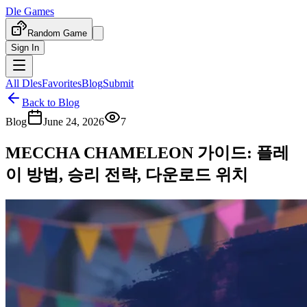
Dle Games
Random Game
Sign In
All Dles
Favorites
Blog
Submit
Back to Blog
Blog
June 24, 2026
7
MECCHA CHAMELEON 가이드: 플레
이 방법, 승리 전략, 다운로드 위치