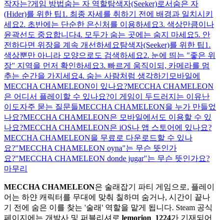
작자는?
게임 방법
숨는 자 역할
탐색자(Seeker)로서
숨은 자
(Hider)를 위한 팁
1. 최종 자세를 취하기 전에 배경과 일치시키
세요
2. 초반에는 단순한 은신처를 이용하세요
3. 색상만큼이나
윤곽선도 중요합니다
4. 모두가 숨는 곳에는 숨지 마세요
5. 안
전하다면 위장을 계속 개선하세요
탐색자(Seeker)를 위한 팁
1.
색상뿐만 아니라 모양으로도 검색하세요
2. 눈에 띄는 "좋은 위
장" 지역을 먼저 확인하세요
3. 빠르게 움직이되, 카메라를 멈
추는 순간을 가지세요
4. 숨는 사람처럼 생각하기
모바일에
MECCHA CHAMELEON이 있나요?
MECCHA CHAMELEON
은 어디서 플레이할 수 있나요?
이 게임이 두드러지는 이유
난
이도
자주 묻는 질문들
MECCHA CHAMELEON을 누가 만들었
나요?
MECCHA CHAMELEON은 모바일에서도 이용할 수 있
나요?
MECCHA CHAMELEON은 iOS나 앱 스토어에 있나요?
MECCHA CHAMELEON을 무료로 다운로드할 수 있나
요?
"MECCHA CHAMELEON oyna"는 무슨 뜻인가
요?
"MECCHA CHAMELEON donde jugar"는 무슨 뜻인가요?
마무리
MECCHA CHAMELEON
은 술래잡기 파티 게임으로, 플레이
어는 하얀 캐릭터를 무대에 맞춰 칠하며 숨거나, 시간이 끝나
기 전에 숨은 이를 찾는 '술래' 역할을 맡게 됩니다. Steam 공식
페이지에는 개발사 및 퍼블리셔로
lemorion_1224
가 기재되어