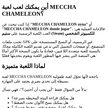
أين يمكنك لعب لعبة MECCHA
CHAMELEON؟
أو
"MECCHA CHAMELEON oyna"
إذا كنت تبحث عن
، فالإجابة العملية هي:
"MECCHA CHAMELEON donde jugar"
.
ستيم (Steam) للكمبيوتر الشخصي
العب اللعبة الرسمية على
تجنب ملفات APK غير الرسمية، أو النسخ المستنسخة على
المتصفح، أو صفحات التحميل التي تدعي تقديم اللعبة الكاملة مجانًا.
بالنسبة للعبة متعددة اللاعبين، فعادةً ما تكون النسخة الأكثر أمانًا
هي المنصة التي ينشر فيها المطور اللعبة ويقوم بتحديثها فعليًا.
لماذا اللعبة متميزة
لعبة MECCHA CHAMELEON ناجحة لأنها تحوّل لعبة طفولية
بسيطة إلى تحدي بصري يعتمد على المهارة.
بدلاً من السؤال فقط "أين يجب أن أختبئ؟"، فهي تسأل:
هل يمكنك قراءة البيئة المحيطة بسرعة؟
هل يمكنك نسخ الألوان تحت الضغط؟
هل يمكنك اختيار وضعية تخفي محيط جسدك؟