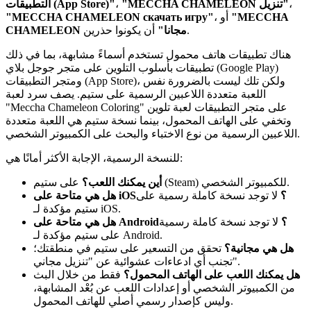
،
"MECCHA CHAMELEON تنزيل"
،
التطبيقات (App Store)"
"MECCHA
، أو
"MECCHA CHAMELEON скачать игру"
أن يكونوا حذرين.
CHAMELEON مجانا"
هناك تطبيقات هاتف محمول تستخدم أسماءً مشابهة، بما في ذلك
تطبيقات بأسلوب التلوين على متجر جوجل بلاي (Google Play)
ومتجر التطبيقات (App Store)، ولكن تلك ليست بالضرورة نفس
اللعبة متعددة اللاعبين الرسمية على ستيم. يصف سرد لعبة
"Meccha Chameleon Coloring" على متجر التطبيقات لعبة تلوين
وتخفي على الهاتف المحمول، بينما نسخة ستيم هي اللعبة متعددة
اللاعبين الرسمية من نوع الاختباء والبحث على الكمبيوتر الشخصي.
للنسخة الرسمية، الإجابة الأكثر أمانًا هي:
على ستيم (Steam) للكمبيوتر الشخصي.
أين يمكنك اللعب؟
هل هي متاحة على iOS؟
لا توجد نسخة كاملة رسمية على
ستيم مؤكدة لـ iOS.
هل هي متاحة على Android؟
لا توجد نسخة كاملة رسمية
على ستيم مؤكدة لـ Android.
هل هي مجانية؟
تحقق من التسعير على ستيم في منطقتك؛
تجنب أي ادعاءات عشوائية عن "تنزيل مجاني".
هل يمكنك اللعب على الهاتف المحمول؟
فقط من خلال البث
من الكمبيوتر الشخصي أو إعدادات اللعب عن بُعْد المشابهة،
وليس كإصدار رسمي أصلي للهاتف المحمول.