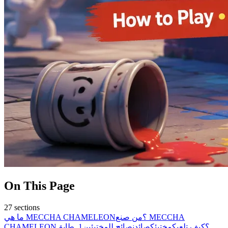
On This Page
27
sections
ما هي MECCHA CHAMELEON؟
من صنع MECCHA
CHAMELEON؟
كيف تلعب
كمختبئ
كصائِد
نصائح للمختبئين
1. طابق