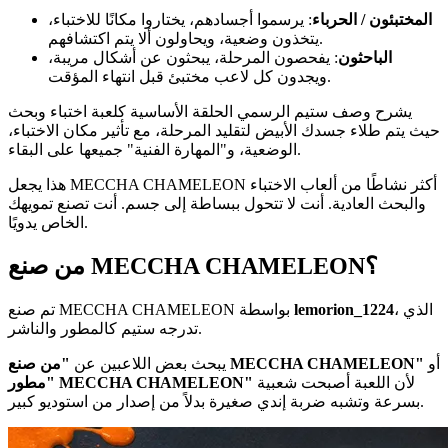
المختبئون / الحرباء
: يرسموا أجسادهم، يختاروا مكانًا للاختباء،
يتخذون وضعية، ويحاولون ألا يتم اكتشافهم.
الباحثون
: يفحصون المرحلة، يبحثون عن أشكال مريبة،
ويجدون كل لاعب مختبئ قبل انتهاء المؤقت.
يشرح وصف ستيم الرسمي الحلقة الأساسية كلعبة اختباء وبحث
حيث يتم طلاء جسدك الأبيض لتقليد المرحلة، مع تأثير مكان الاختباء،
الوضعية، و"المهارة الفنية" جميعها على البقاء.
هذا يجعل MECCHA CHAMELEON أكثر نشاطًا من ألعاب الاختباء
والبحث العادية. أنت لا تتحول ببساطة إلى جسم. أنت تصنع تمويهك
الخاص يدويًا.
من صنع MECCHA CHAMELEON؟
، الذي
lemorion_1224
تم صنع MECCHA CHAMELEON بواسطة
تدرجه ستيم كالمطور والناشر.
أو
"من صنع MECCHA CHAMELEON"
يبحث بعض اللاعبين عن
لأن اللعبة أصبحت شعبية
"مطور MECCHA CHAMELEON"
بسرعة وتشبه ضربة إندي صغيرة بدلاً من إصدار من استوديو كبير.