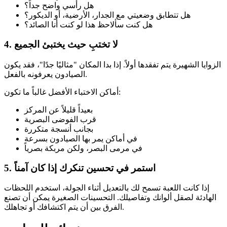
هل رأسي واضح جداً؟
هل تتطابق وضعيتي مع الجدار، الأرضية، أو الديكور؟
هل كنت سألاحظ هذا لو كنت أنا الصائد؟
4. لا تختبِ حيث يختبئ الجميع
الزوايا الشهيرة يتم تفقدها أولاً. إذا بدا المكان "مثاليًا جدًا"، فقد يكون
الصيادون يعرفونه بالفعل.
أماكن الاختباء الأفضل غالباً ما تكون:
بعيداً قليلاً عن المركز
قرب الفوضى البصرية
بجانب أنسجة متكررة
في أماكن يمر بها الصيادون بسرعة
في مرمى البصر، ولكن مربكة بصرياً
5. استمر في تحسين تنكرك إذا كان آمناً
إذا كانت اللعبة تسمح لك بالتعديل أثناء الجولة، استخدم اللحظات
الهادئة لصقل ألوانك وتفاصيلك. التحسينات الصغيرة يمكن أن تصنع
الفرق بين أن يتم اكتشافك أو تجاهلك.