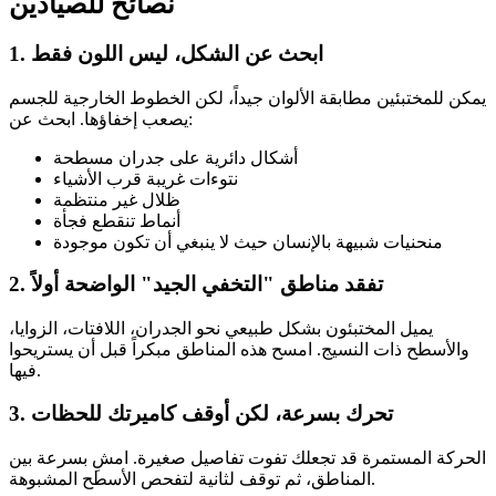
نصائح للصيادين
1. ابحث عن الشكل، ليس اللون فقط
يمكن للمختبئين مطابقة الألوان جيداً، لكن الخطوط الخارجية للجسم
يصعب إخفاؤها. ابحث عن:
أشكال دائرية على جدران مسطحة
نتوءات غريبة قرب الأشياء
ظلال غير منتظمة
أنماط تنقطع فجأة
منحنيات شبيهة بالإنسان حيث لا ينبغي أن تكون موجودة
2. تفقد مناطق "التخفي الجيد" الواضحة أولاً
يميل المختبئون بشكل طبيعي نحو الجدران، اللافتات، الزوايا،
والأسطح ذات النسيج. امسح هذه المناطق مبكراً قبل أن يستريحوا
فيها.
3. تحرك بسرعة، لكن أوقف كاميرتك للحظات
الحركة المستمرة قد تجعلك تفوت تفاصيل صغيرة. امشِ بسرعة بين
المناطق، ثم توقف لثانية لتفحص الأسطح المشبوهة.