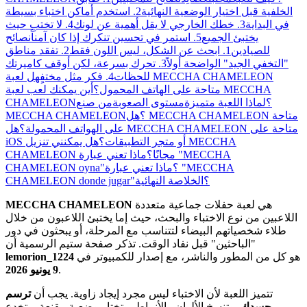
الخلفية قبل اختيار الوضعية النهائية
2. استخدم أماكن اختباء بسيطة
في البداية
3. خطك الخارجي لا يقل أهمية عن لونك
4. لا تختبِ حيث
يختبئ الجميع
5. استمر في تحسين تنكرك إذا كان آمناً
نصائح
للصيادين
1. ابحث عن الشكل، ليس اللون فقط
2. تفقد مناطق
"التخفي الجيد" الواضحة أولاً
3. تحرك بسرعة، لكن أوقف كاميرتك
للحظات
4. فكر مثل مختفٍ
هل لعبة MECCHA CHAMELEON
متاحة على الهاتف المحمول؟
أين يمكنك لعب لعبة MECCHA
CHAMELEON؟
لماذا اللعبة متميزة
مستوى الصعوبة
من صنع
MECCHA CHAMELEON؟
هل MECCHA CHAMELEON متاحة
على الهواتف المحمولة؟
هل MECCHA CHAMELEON متاحة على
iOS أو متجر التطبيقات؟
هل يمكنني تنزيل MECCHA
CHAMELEON مجانًا؟
ماذا تعني عبارة "MECCHA
CHAMELEON oyna"؟
ماذا تعني عبارة "MECCHA
CHAMELEON donde jugar"؟
الخلاصة النهائية
هي لعبة حفلات جماعية متعددة
MECCHA CHAMELEON
اللاعبين من نوع الاختباء والبحث، حيث إما يختبئ اللاعبون من خلال
طلاء شخصياتهم البيضاء لتتناسب مع المرحلة، أو يبحثون في دور
"الباحثين" قبل نفاد الوقت. تذكر صفحة ستيم الرسمية أن
هو كل من المطور والناشر، مع إصدار للكمبيوتر في
lemorion_1224
.
9 يونيو 2026
تتميز اللعبة لأن الاختباء ليس مجرد إيجاد زاوية. يجب أن
ترسم
جسدك
، وتنسخ الألوان والأنماط، وتختار وضعية مقنعة، وتخدع