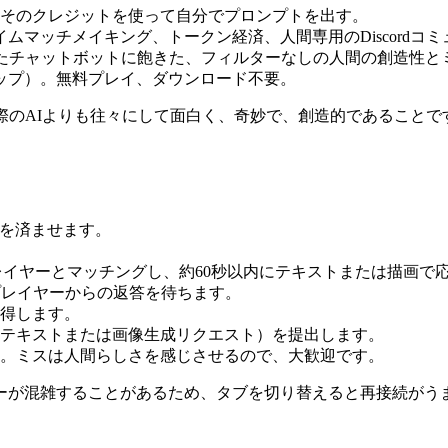
→ そのクレジットを使って自分でプロンプトを出す。
ムマッチメイキング、トークン経済、人間専用のDiscordコ
かれたチャットボットに飽きた、フィルターなしの人間の創造性と
トップ）。無料プレイ、ダウンロード不要。
際のAIよりも往々にして面白く、奇妙で、創造的であること
）を済ませます。
プレイヤーとマッチングし、約60秒以内にテキストまたは描画で
プレイヤーからの返答を待ちます。
獲得します。
テキストまたは画像生成リクエスト）を提出します。
。ミスは人間らしさを感じさせるので、大歓迎です。
ーが混雑することがあるため、タブを切り替えると再接続がう