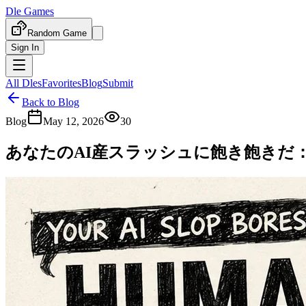
Dle Games
Random Game
Sign In
All Dles
Favorites
Blog
Submit
Back to Blog
Blog
May 12, 2026
30
あなたのAI産スラッシュに飽き飽きだ