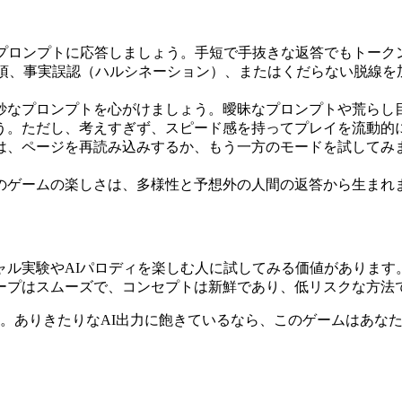
AIプロンプトに応答しましょう。手短で手抜きな返答でもトーク
事項、事実誤認（ハルシネーション）、またはくだらない脱線
奇妙なプロンプトを心がけましょう。曖昧なプロンプトや荒ら
しょう。ただし、考えすぎず、スピード感を持ってプレイを流動的
は、ページを再読み込みするか、もう一方のモードを試してみまし
このゲームの楽しさは、多様性と予想外の人間の返答から生まれ
ーシャル実験やAIパロディを楽しむ人に試してみる価値がありま
ープはスムーズで、コンセプトは新鮮であり、低リスクな方法
う。ありきたりなAI出力に飽きているなら、このゲームはあな