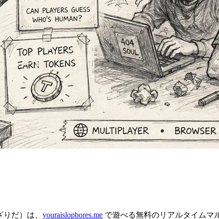
ざりだ）は、
youraislopbores.me
で遊べる無料のリアルタイムマ