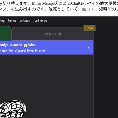
替えます。Mihir Maroju氏によるChatGPTやその
テンツ」を生み出すのです。混沌としていて、面白く、短時間の