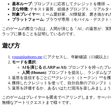
基本ループ
: プロンプトに応答してクレジットを獲得 
主な特徴
: テキスト返答、絵描きプロンプト、リアルタイ
対象プレイヤー
: ミーム愛好家、AI懐疑派、磨き抜
プラットフォーム
: ブラウザ専用（モバイル・デスク
このゲームの際立つ点は、人間が演じる「AI」の返答が、実
ラップに勝ることを証明しているのです。
遊び方
youraislopbores.me
にアクセスし、年齢確認（13歳以上
モードを選択
:
AIを演じる (LARP as AI)
: プロンプトを持った
人間 (Human)
: プロンプトを提出し、ランダムな
返答を送信するごとに**クレジット（トークン）**を
獲得したクレジットを使って、自分自身のプロンプト（
返答を評価するか、あるいはただ混沌を楽しみましょう
このゲームはプレイヤーを匿名でペアリングします。サーバ
無稽なアートリクエストまで様々です。