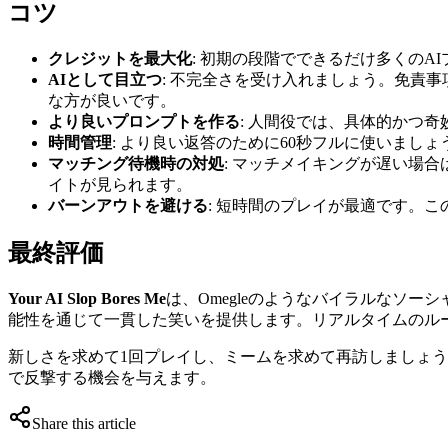
コツ
クレジットを最大化
: 初期の段階でできるだけ多くの
AIとして目立つ
: 不完全さを受け入れましょう。免責
な方が良いです。
より良いプロンプトを作る
: 人間役では、具体的かつ
時間管理
: より良い返答のために60秒フルに使いま
マッチング待機時の対処
: マッチメイキングが遅い場合
イトが見られます。
バーンアウトを避ける
: 短時間のプレイが最適です。
最終評価
Your AI Slop Bores Me
は、Omegleのようなバイラルなソ
能性を通じて一貫した笑いを提供します。リアルタイムのル
新しさを求めて1回プレイし、ミームを求めて再訪しましょ
で反撃する機会を与えます。
Share this article